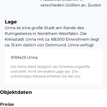
verschieden Größen an. Zurzeit
stehen folgende Hallengrößen
zur Verfügung:
Lage
Unna ist eine große Stadt am Rande des
-310 m²
Ruhrgebietes in Nordrhein-Westfalen. Die
-350 m²
Kreisstadt Unna mit ca. 68.000 Einwohnern liegt
-360 m²
ca. 15 km östlich von Dortmund. Unna verfügt
über viele Einzelhandelsgeschäfte, Restaurants
Alle Hallen sind mit einem
und Cafés die Jung und Alt zum Verweilen
Transporter zu befahren, sodass
59425 Unna
einladen. In der Stadtmitte befinden sich
Sie Ihre Waren problemlos an-
Die Karte dient lediglich als Orientierungshilfe
ausreichend Parkhäuser sowie Kurzzeitparkplätze
und abfahren können.
und stellt nicht die exakte Lage dar. Die
für die zahlreichen Besucher der Stadt. Der
Gemeinschaftliche
vollständige Adresse erhalten Sie bei uns.
Unnaer Hauptbahnhof ist ebenfalls fußläufig zu
Sanitärbereiche für alle Mieter
erreichen. Autobahnanbindungen in alle
stehen Ihnen ebenfalls zur
Richtungen sind gegeben.
Verfügung.
Objektdaten
Touristisch und geschichtlich ziehen die
Stadtmauerreste und die Burg den Besucher in
Preise