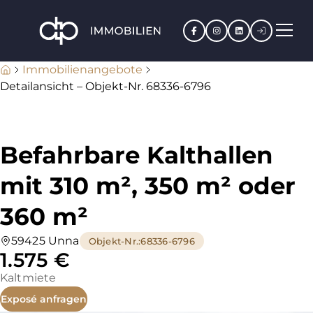
Facebook
Instagram
LinkedIn
Kundenpo
Immobilienangebote
Detailansicht – Objekt-Nr. 68336-6796
Befahrbare Kalthallen
mit 310 m², 350 m² oder
360 m²
59425 Unna
Objekt-Nr.
:
68336-6796
1.575 €
Kaltmiete
Exposé anfragen