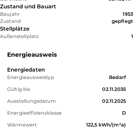
Die Bürofläche befindet sich in
Zustand und Bauart
einem gepflegten
Baujahr
1953
Gesamtzustand und bietet
Zustand
gepflegt
beste Voraussetzungen für
Stellplätze
Unternehmen, Kanzleien,
Außenstellplatz
1
Agenturen oder Praxen, die
Wert auf Funktionalität und ein
angenehmes Arbeitsumfeld
Energieausweis
legen.
Energiedaten
Energieausweistyp
Bedarf
Gültig bis
02.11.2035
Ausstellungsdatum
02.11.2025
Energieeffizienzklasse
D
Wärmewert
122,5
kWh/(m²a)