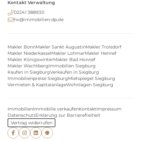
Kontakt Verwaltung
02241 388930
hv@immobilien-dp.de
Makler Bonn
Makler Sankt Augustin
Makler Troisdorf
Makler Niederkassel
Makler Lohmar
Makler Hennef
Makler Königswinter
Makler Bad Honnef
Makler Wachtberg
Immobilien Siegburg
Kaufen in Siegburg
Verkaufen in Siegburg
Immobilienpreise Siegburg
Mietspiegel Siegburg
Vermieten & Kapitalanlage
Wohnlagen Siegburg
Immobilien
Immobilie verkaufen
Kontakt
Impressum
Datenschutz
Erklärung zur Barrierefreiheit
Vertrag widerrufen
Facebook
Instagram
LinkedIn
Cookie-Einstellungen