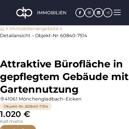
Facebook
Instagram
LinkedIn
Kundenpo
Immobilienangebote
Detailansicht – Objekt-Nr. 60840-7514
Attraktive Bürofläche in
gepflegtem Gebäude mit
Gartennutzung
41061 Mönchengladbach–Eicken
Objekt-Nr.
:
60840-7514
1.020 €
Kaltmiete