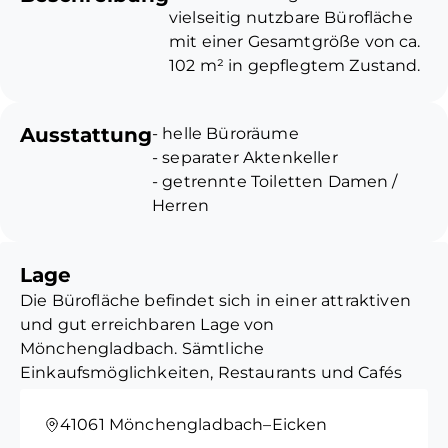
vielseitig nutzbare Bürofläche
mit einer Gesamtgröße von ca.
102 m² in gepflegtem Zustand.
Die Einheit verfügt über helle
Büroräume, die sich ideal für
Ausstattung
- helle Büroräume
unterschiedliche Arbeits- oder
- separater Aktenkeller
Teamstrukturen eignen, sowie
- getrennte Toiletten Damen /
einen separaten Aktenkeller,
Herren
der zusätzlichen Stauraum
- Tiefgaragenstellplätze können
bietet.
bei Bedarf mit angemietet
Lage
werden
Ein einladender Wartebereich
Die Bürofläche befindet sich in einer attraktiven
- Gartennutzung
sorgt für einen professionellen
und gut erreichbaren Lage von
Empfang von Kunden und
Mönchengladbach. Sämtliche
Geschäftspartnern. Die
Einkaufsmöglichkeiten, Restaurants und Cafés
Sanitäreinrichtungen sind
befinden sich in unmittelbarer Nähe, sodass die
getrennt für Damen und
Versorgung des Teams sowie kurze Wege für
41061 Mönchengladbach–Eicken
Herren ausgeführt und
Geschäftspartner gewährleistet sind.