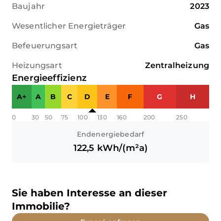
Baujahr
2023
Wesentlicher Energieträger
Gas
Befeuerungsart
Gas
Heizungsart
Zentralheizung
Energieeffizienz
A+
A
B
C
D
E
F
G
H
0
30
50
75
100
130
160
200
250
Endenergiebedarf
122,5
kWh/(m²a)
Sie haben Interesse an dieser
Immobilie?