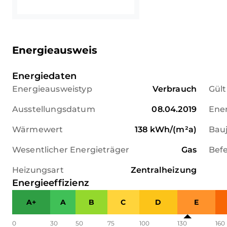
Energieausweis
Energiedaten
Energieausweistyp
Verbrauch
Gült
Ausstellungsdatum
08.04.2019
Ener
Wärmewert
138
kWh/(m²a)
Bau
Wesentlicher Energieträger
Gas
Bef
Heizungsart
Zentralheizung
Energieeffizienz
A+
A
B
C
D
E
0
30
50
75
100
130
160