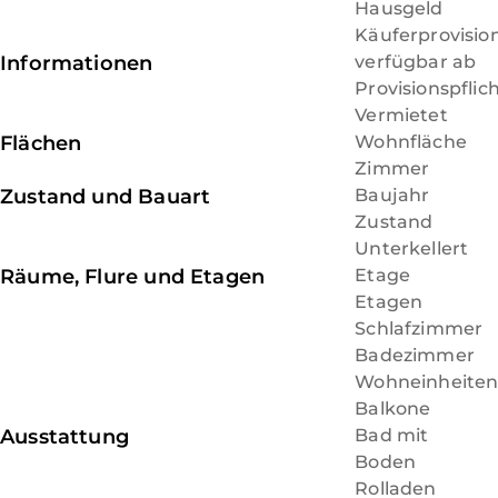
Hausgeld
Bushaltestelle (Bahnhof) 9, 37, 65, 67
Käuferprovisio
2,6 km zur Auffahrt A57 Nijmegen  Köln
Informationen
verfügbar ab
Provisionspflic
300 m (4 Min. zu Fuß) zur Bäckerei
Vermietet
550 m (7 Min. zu Fuß) Kindergarten St. Ulrich
Flächen
Wohnfläche
700 m (9 Min. zu Fuß) zur Adler Apotheke
Zimmer
700 m (9 Min. zu Fuß) zur Sparkasse am Niederrhein
Zustand und Bauart
Baujahr
700 m (9 Min. zu Fuß) zur Adler Apotheke
Zustand
700 m (9 Min. zu Fuß) zur Volksbank Niederrhein eG
Unterkellert
800 m (10 Min. zu Fuß) zum Rathaus u. Zentrum
Räume, Flure und Etagen
Etage
850 m (10 Min. zu Fuß) zu Aldi Süd
Etagen
1,0 km (11 Min. zu Fuß) Gemeinschaftsgrundschule
Schlafzimmer
1,3 km (15 Min. zu Fuß) Sekundarschule
Badezimmer
9,5 km nach Rheinberg
Wohneinheite
13 km zur Stadt Xanten
Balkone
15 km nach Wesel
Ausstattung
Bad mit
16 km nach Geldern
Boden
Rolladen