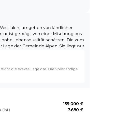
t ausreichend Stauraum für persönliche
tellplatz zur Wohnung, der Ihnen
-Westfalen, umgeben von ländlicher
tur ist geprägt von einer Mischung aus
e hohe Lebensqualität schätzen. Die zum
 Lage der Gemeinde Alpen. Sie liegt nur
 Umgebung gibt es
rum angesiedelt. Fußläufig finden Sie
 Cafés und ein Ärztehaus. Auch ein
t nicht die exakte Lage dar. Die vollständige
chnell erreichbar. Der ausgezeichnete
pen mit ihren ca.12.900 Einwohnern zu
159.000 €
(Ist)
7.680 €