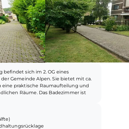
befindet sich im 2. OG eines
der Gemeinde Alpen. Sie bietet mit ca.
 eine praktische Raumaufteilung und
undlichen Räume. Das Badezimmer ist
 ausgestattet. Der überdachte Balkon
r und lädt zum Entspannen im Freien
den jetzigen Mietern vermietet, die
lfte)
tandhaltungsrücklage