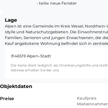
- teilw. neue Fenster
Ein zusätzlicher Kellerraum biete
- Gaszentralheizung
Gegenstände. Zudem gehört ein S
- Durchlauferhitzer
bequemes Parken ermöglicht.
Lage
- Bad mit Wanne
Alpen ist eine Gemeinde im Kreis Wesel, Nordrhein
- Fliesen, Laminat
Idylle und Naturschutzgebieten. Die Einwohnerstruk
- Kellerraum
Familien, Senioren und jungen Erwachsenen, die di
- Wasch-/und Trockenkeller
Kauf angebotene Wohnung befindet sich in zentraler
wenige Gehminuten vom Zentrum entfernt. In der
Einkaufsmöglichkeiten. Netto und Aldi sind im Zent
46519 Alpen–Stadt
außerdem verschiedene Restaurants, 5 Bäckereien, 2
Die Karte dient lediglich als Orientierungshilfe und stell
Fitnessstudio, zwei Apotheken, eine Bücherei sind s
Adresse erhalten Sie bei uns.
Freizeit- und Erholungswert macht die Gemeinde Al
einem begehrten Wohnort.
Objektdaten
Bushaltestelle (Adenauerplatz) 37, 38, 39, 41, 67
Linie 38 Alpen  Rheinberg
Preise
Kaufpreis
Linie 39 Alpen  Kamp-Lintfort
Mieteinnahmen 
Bahnhof  RB31  Xanten - Duisburg