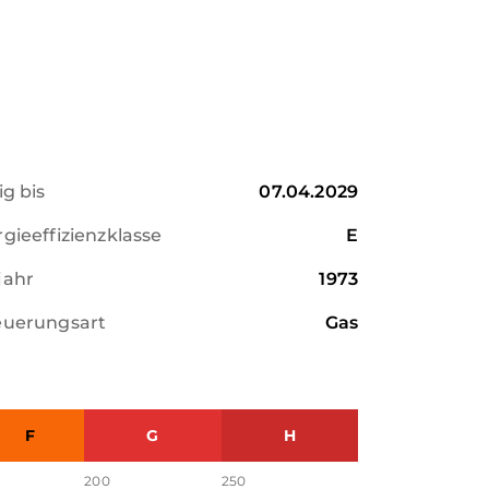
ig bis
07.04.2029
gieeffizienzklasse
E
jahr
1973
euerungsart
Gas
F
G
H
200
250