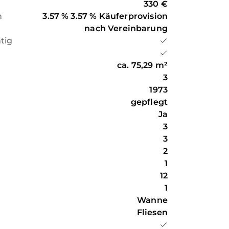
330 €
n
3.57 % 3.57 % Käuferprovision
nach Vereinbarung
htig
ca.
75,29
m²
3
1973
gepflegt
Ja
3
3
2
1
n
12
1
Wanne
Fliesen