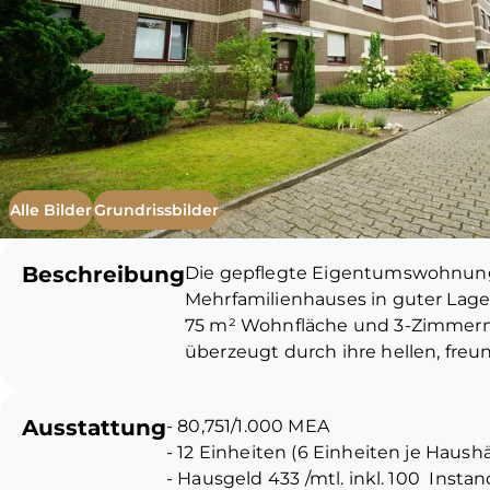
Alle Bilder
Grundrissbilder
Beschreibung
Die gepflegte Eigentumswohnung 
Mehrfamilienhauses in guter Lage 
75 m² Wohnfläche und 3-Zimmern
überzeugt durch ihre hellen, fre
gefliest und mit einer Badewanne
ist vom Wohnzimmer aus begehba
Ausstattung
- 80,751/1.000 MEA
ein. Die Wohnung ist seit 2016 an 
- 12 Einheiten (6 Einheiten je Haushä
jährliche Kaltmiete beträgt 7.680.
- Hausgeld 433 /mtl. inkl. 100  Ins