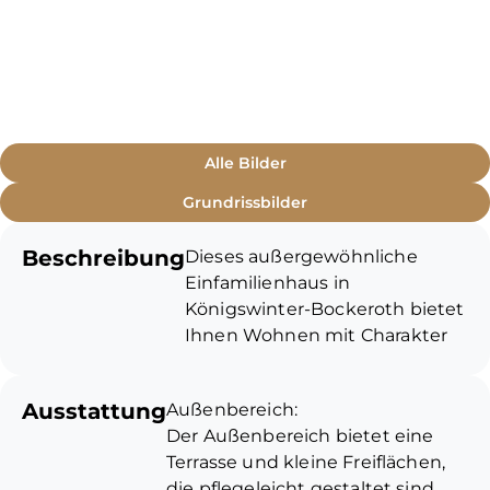
Alle Bilder
Grundrissbilder
Beschreibung
Dieses außergewöhnliche
Einfamilienhaus in
Königswinter-Bockeroth bietet
Ihnen Wohnen mit Charakter
auf ca. 135 m² Wohnfläche,
verteilt auf vier Split-Level-
Ausstattung
Außenbereich:
Ebenen.
Der Außenbereich bietet eine
Die Immobilie wurde 1996 nach
Terrasse und kleine Freiflächen,
umfassendem Umbau und der
die pflegeleicht gestaltet sind.