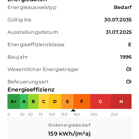
Energieausweistyp
Bedarf
Gültig bis
30.07.2035
Ausstellungsdatum
31.07.2025
Energieeffizienzklasse
E
Baujahr
1996
Wesentlicher Energieträger
Öl
Befeuerungsart
Öl
Energieeffizienz
A+
A
B
C
D
E
F
G
H
0
30
50
75
100
130
160
200
250
Endenergiebedarf
159
kWh/(m²a)