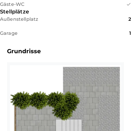
Gäste-WC
+ Kompaktes Grundstück mit
Schlafzimmer mit
Stellplätze
niedriger Grundsteuer
angrenzendem Tageslichtbad
+ Kaminofen
Außenstellplatz
2
(Badewanne, Fenster, WC,
+ Terrasse
Waschtisch,
+ Balkon
Garage
1
Handtuchheizkörper) befindet
sich eine halbe Etage höher.
- Kein klassischer Garten
• Dachgeschoss: Offene Galerie
Grundrisse
- Raumaufteilung sieht nur
mit vielfältigen
wenige Schlafzimmer vor
Nutzungsmöglichkeiten (z. B.
Arbeitszimmer) sowie ein
weiteres Schlafzimmer.
• Kellergeschoss: Über zwei
Treppen vom Erdgeschoss
erreichbar. Hier befinden sich
ein großer, gefliester und
beheizter Hobbyraum, ein
großzügiger Vorratsraum, der
Heizungskeller (Ölheizung,