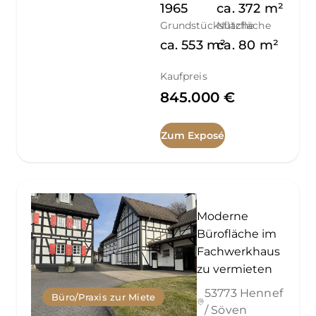
1965
ca.
372
m²
Grundstücksfläche
Nutzfläche
ca.
553
m²
ca.
80
m²
Kaufpreis
845.000 €
Zum Exposé
Moderne
Bürofläche im
Fachwerkhaus
zu vermieten
53773 Hennef
Büro/Praxis zur Miete
/ Söven