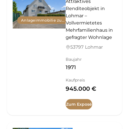
Attraktives
Renditeobjekt in
Lohmar –
Anlageimmobilie zum Kauf
Vollvermietetes
Mehrfamilienhaus in
gefragter Wohnlage
53797 Lohmar
Baujahr
1971
Kaufpreis
945.000 €
Zum Exposé