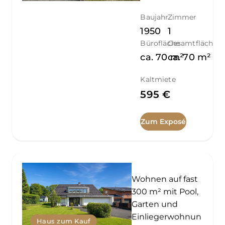
Baujahr
Zimmer
1950
1
Bürofläche
Gesamtfläche
ca.
70
ca.
m²
70
m²
Kaltmiete
595 €
Zum Exposé
Wohnen auf fast
300 m² mit Pool,
Garten und
Einliegerwohnun
Haus zum Kauf