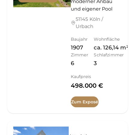
moderner Anbau
und eigener Pool
51145 Köln /
Urbach
Baujahr
Wohnfläche
1907
ca.
126,14
m²
Zimmer
Schlafzimmer
6
3
Kaufpreis
498.000 €
Zum Exposé