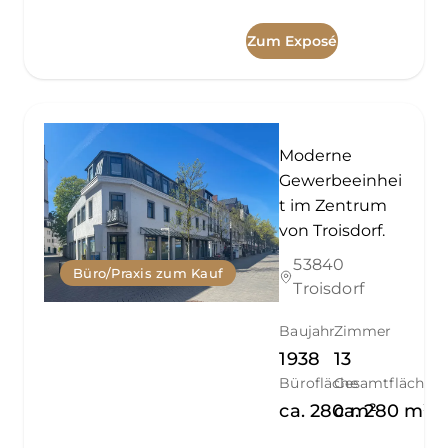
Zum Exposé
Moderne
Gewerbeeinhei
t im Zentrum
von Troisdorf.
53840
Büro/Praxis zum Kauf
Troisdorf
Baujahr
Zimmer
1938
13
Bürofläche
Gesamtfläche
ca.
280
ca.
m²
280
m²