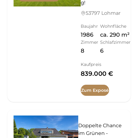
g!
53797 Lohmar
Baujahr
Wohnfläche
1986
ca.
290
m²
Zimmer
Schlafzimmer
8
6
Kaufpreis
839.000 €
Zum Exposé
Doppelte Chance
im Grünen -