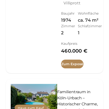
Villiprott
Baujahr
Wohnfläche
1974
ca.
74
m²
Zimmer
Schlafzimmer
2
1
Kaufpreis
460.000 €
Zum Exposé
Familientraum in
Köln-Urbach –
Historischer Charme,
Haus zum Kauf