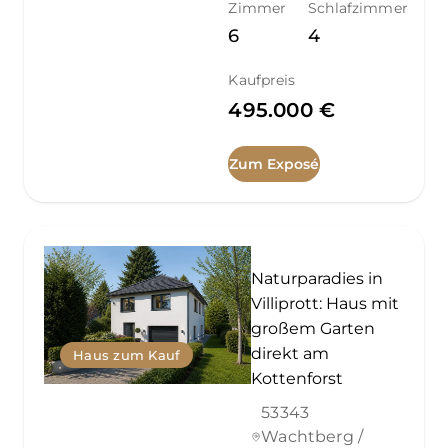
Zimmer
Schlafzimmer
6
4
Kaufpreis
495.000 €
Zum Exposé
Naturparadies in
Villiprott: Haus mit
großem Garten
direkt am
Haus zum Kauf
Kottenforst
53343
Wachtberg /