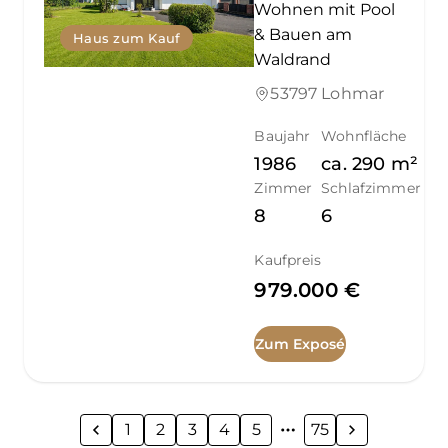
Wohnen mit Pool
& Bauen am
Haus zum Kauf
Waldrand
53797 Lohmar
Baujahr
Wohnfläche
1986
ca.
290
m²
Zimmer
Schlafzimmer
8
6
Kaufpreis
979.000 €
Zum Exposé
1
2
3
4
5
75